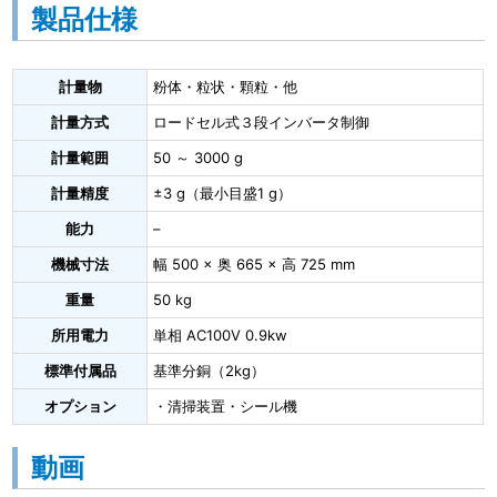
製品仕様
計量物
粉体・粒状・顆粒・他
計量方式
ロードセル式３段インバータ制御
計量範囲
50 ～ 3000 g
計量精度
±3 g（最小目盛1 g）
能力
–
機械寸法
幅 500 × 奥 665 × 高 725 mm
重量
50 kg
所用電力
単相 AC100V 0.9kw
標準付属品
基準分銅（2kg）
オプション
・清掃装置・シール機
動画